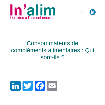
27 avril 2022
par
Odile Godard
Compléments alimentaires
,
Nutrition
,
Tendances
Consommateurs de
compléments alimentaires : Qui
sont-ils ?
LinkedIn
Twitter
Facebook
Email