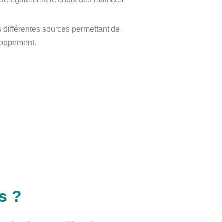
s différentes sources permettant de
eloppement.
s ?