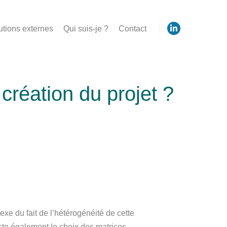
utions externes
Qui suis-je ?
Contact
ntation
création du projet ?
e du fait de l’hétérogénéité de cette
pacte également le choix des matrices