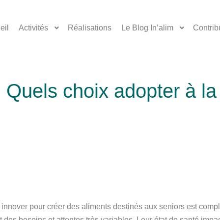
eil
Activités
Réalisations
Le Blog In’alim
Contrib
tembre 2018
par
Odile Godard
Innovation
,
Nutrition
,
Règleme
 Quels choix adopter à la 
over pour créer des aliments destinés aux seniors est complex
fet des besoins et attentes très variables. Leur état de santé im