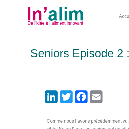
Accu
n
10 sep
Seniors Episode 2 :
ok
LinkedIn
Twitter
Facebook
Email
Comme nous l’avons précédemment vu, inn
cible. Selon l’âge, les seniors ont en ef