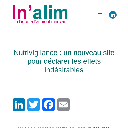
12 février 2021
par
Odile Godard
Compléments alimentaires
,
Règlementation
Nutrivigilance : un nouveau site
pour déclarer les effets
indésirables
LinkedIn
Twitter
Facebook
Email